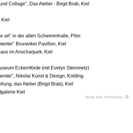
Collage", Das Atelier - Birgit Brab, Kiel
 Kiel
le art" in der alten Schwimmhalle, Plön
er" Brunwiker Pavillon, Kiel
s im Anscharpark, Kiel
Museum Eckernförde (mit Evelyn Steinmetz)
er", Nikolai Kunst & Design, Kolding
g, das Atelier (Birgit Brab), Kiel
lerie Kiel
Made with Portfoliobox