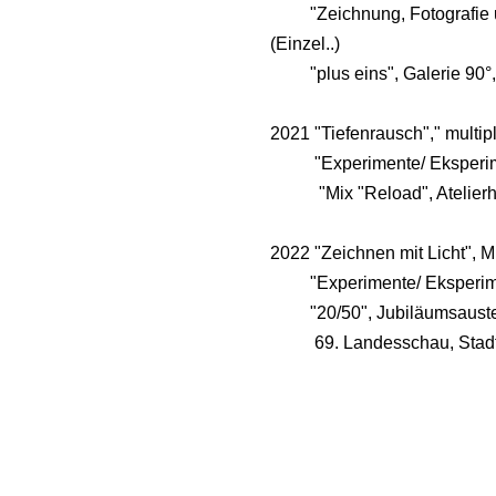
"Zeichnung, Fotografie und 
(Einzel..)
"plus eins", Galerie 90°,
2021 "Tiefenrausch"," multip
"Experimente/ Eksperiment
"Mix "Reload", Atelierhau
2022 "Zeichnen mit Licht", 
"Experimente/ Eksperiment
"20/50", Jubiläumsaustellun
69. Landesschau, Stadtga